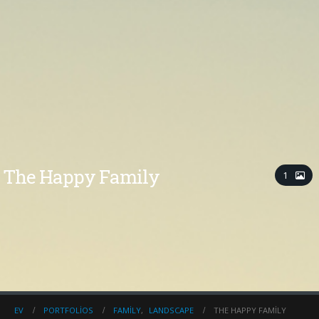
The Happy Family
1
EV
PORTFOLIOS
FAMILY
,
LANDSCAPE
THE HAPPY FAMILY