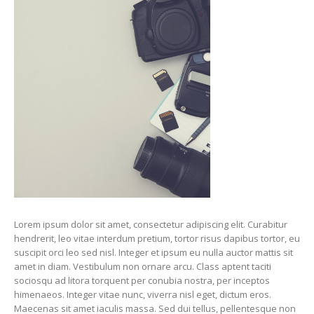
Lorem ipsum dolor sit amet, consectetur adipiscing elit. Curabitur
hendrerit, leo vitae interdum pretium, tortor risus dapibus tortor, eu
suscipit orci leo sed nisl. Integer et ipsum eu nulla auctor mattis sit
amet in diam. Vestibulum non ornare arcu. Class aptent taciti
sociosqu ad litora torquent per conubia nostra, per inceptos
himenaeos. Integer vitae nunc, viverra nisl eget, dictum eros.
Maecenas sit amet iaculis massa. Sed dui tellus, pellentesque non